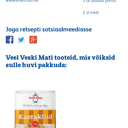
www.veskimati.ee
3 dl rasvata piima
2 sl mett
Jaga retsepti sotsiaalmeediasse
Veel Veski Mati tooteid, mis võiksid
sulle huvi pakkuda: