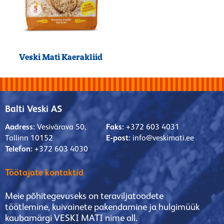
Veski Mati Kaerakliid
Balti Veski AS
Aadress:
Vesivärava 50,
Faks:
+372 603 4031
Tallinn 10152
E-post:
info@veskimati.ee
Telefon:
+372 603 4030
Töötajate kontaktid
Meie põhitegevuseks on teraviljatoodete
töötlemine, kuivainete pakendamine ja hulgimüük
kaubamärgi VESKI MATI nime all.