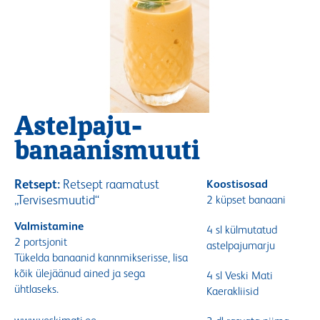
Astelpaju-
banaanismuuti
Retsept:
Retsept raamatust
Koostisosad
,,Tervisesmuutid“
2 küpset banaani
Valmistamine
4 sl külmutatud
2 portsjonit
astelpajumarju
Tükelda banaanid kannmikserisse, lisa
kõik ülejäänud ained ja sega
4 sl Veski Mati
ühtlaseks.
Kaerakliisid